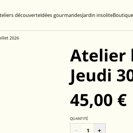
teliers découverte
Idées gourmandes
Jardin insolite
Boutique
uillet 2026
Atelier
Jeudi 30
45,00 €
QUANTITÉ