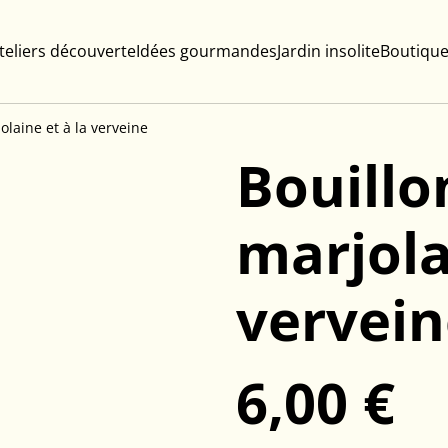
teliers découverte
Idées gourmandes
Jardin insolite
Boutique
olaine et à la verveine
Bouillo
marjola
vervein
6,00 €