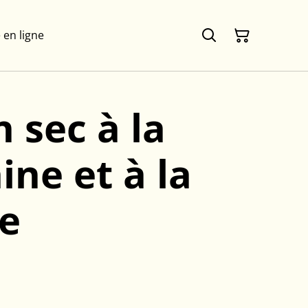
 en ligne
n sec à la
ine et à la
e